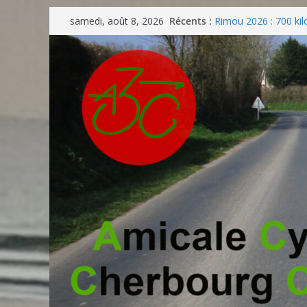
Passer
Récents :
Rimou 2026 : 700 kil
samedi, août 8, 2026
au
convivialité
Participez activeme
contenu
Normandie !
Entre passion et en
Un dévouement infat
reçoit la médaille de
Entre bilans et proje