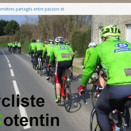
omètres partagés entre passion et
nt au succès des Championnats de
gagement : rencontre avec Hervé Corbin
igable récompensé : Christiane Boscher
 la Jeunesse et des Sports
ts, l’A3C poursuit sa dynamique