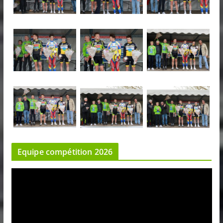
Equipe compétition 2026
L
e
c
t