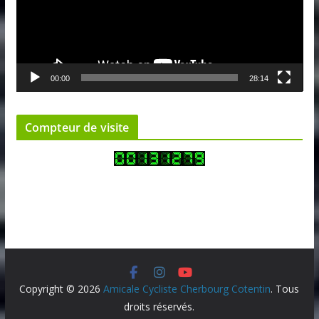
e
u
r
v
00:00
28:14
i
d
é
Compteur de visite
o
Copyright © 2026
Amicale Cycliste Cherbourg Cotentin
. Tous
droits réservés.