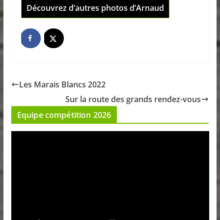
Découvrez d’autres photos d’Arnaud
Les Marais Blancs 2022
Sur la route des grands rendez-vous
Equipe compétition 2026
L
e
c
t
e
u
r