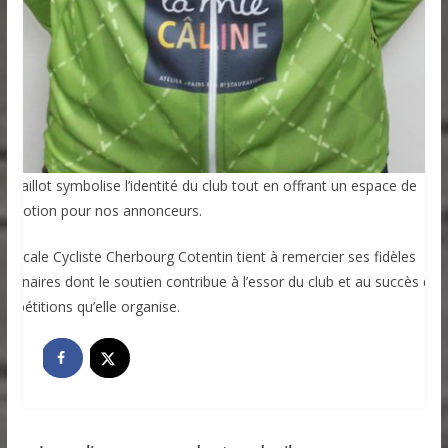
e maillot symbolise l’identité du club tout en offrant un espace de
romotion pour nos annonceurs.
’Amicale Cycliste Cherbourg Cotentin tient à remercier ses fidèles
artenaires dont le soutien contribue à l’essor du club et au succès des
ompétitions qu’elle organise.