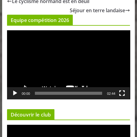
Le cyclisme normand est en deuil
Séjour en terre landaise
Equipe compétition 2026
L
e
c
t
e
u
r
v
00:00
02:44
i
d
é
Découvrir le club
o
L
e