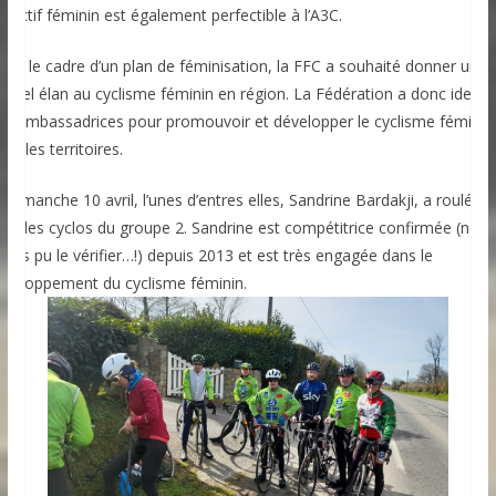
effectif féminin est également perfectible à l’A3C.
ans le cadre d’un plan de féminisation, la FFC a souhaité donner un
ouvel élan au cyclisme féminin en région. La Fédération a donc identif
es ambassadrices pour promouvoir et développer le cyclisme féminin
ns les territoires.
e dimanche 10 avril, l’unes d’entres elles, Sandrine Bardakji, a roulé
vec les cyclos du groupe 2. Sandrine est compétitrice confirmée (nous
vons pu le vérifier…!) depuis 2013 et est très engagée dans le
éveloppement du cyclisme féminin.