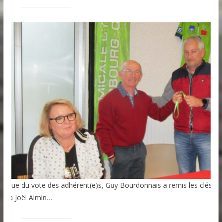
 l’issue du vote des adhérent(e)s, Guy Bourdonnais a remis les clés du
lub à Joël Almin…