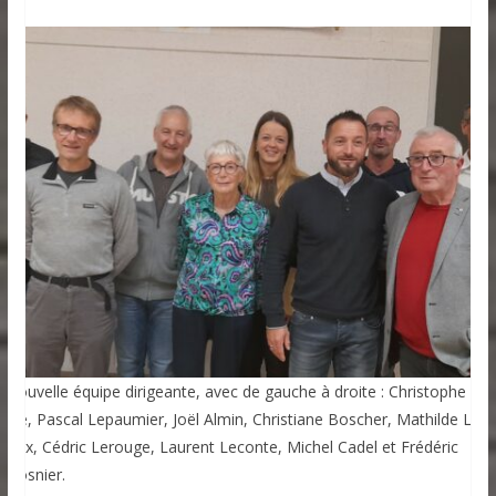
a nouvelle équipe dirigeante, avec de gauche à droite : Christophe
arie, Pascal Lepaumier, Joël Almin, Christiane Boscher, Mathilde Le
elleix, Cédric Lerouge, Laurent Leconte, Michel Cadel et Frédéric
ecrosnier.