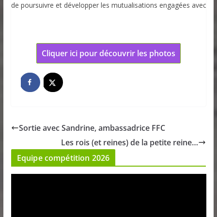
ésir de poursuivre et développer les mutualisations engagées avec
A3C.
Cliquer ici pour découvrir les photos
Sortie avec Sandrine, ambassadrice FFC
Les rois (et reines) de la petite reine…
Equipe compétition 2026
L
e
c
t