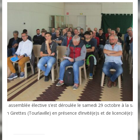
ette assemblée élective s’est déroulée le samedi 29 octobre à la salle
rien Girettes (Tourlaville) en présence d’invité(e)s et de licencié(e)s d
ub.