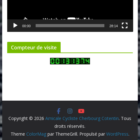
u
r
v
00:00
28:14
i
d
é
Compteur de visite
o
Copyright © 2026
Amicale Cycliste Cherbourg Cotentin
. Tous
droits réservés.
Theme
ColorMag
par ThemeGrill. Propulsé par
WordPress
.