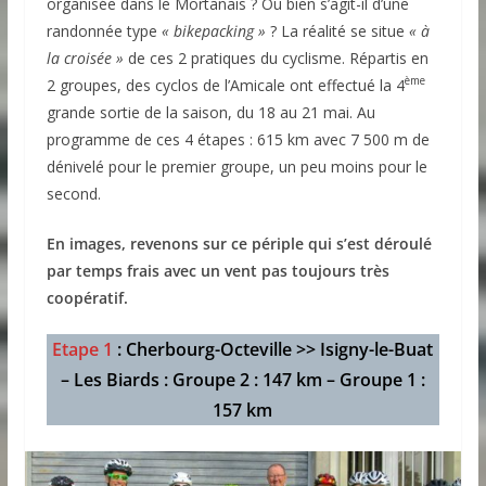
organisée dans le Mortanais ? Ou bien s’agit-il d’une
randonnée type
« bikepacking »
? La réalité se situe
« à
la croisée »
de ces 2 pratiques du cyclisme. Répartis en
ème
2 groupes, des cyclos de l’Amicale ont effectué la 4
grande sortie de la saison, du 18 au 21 mai. Au
programme de ces 4 étapes : 615 km avec 7 500 m de
dénivelé pour le premier groupe, un peu moins pour le
second.
En images, revenons sur ce périple qui s’est déroulé
par temps frais avec un vent pas toujours très
coopératif.
Etape 1
: Cherbourg-Octeville >> Isigny-le-Buat
– Les Biards : Groupe 2 : 147 km – Groupe 1 :
157 km