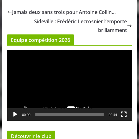
Jamais deux sans trois pour Antoine Collin…
Sideville : Frédéric Lecrosnier l’emporte
brillamment
Equipe compétition 2026
L
e
c
t
e
u
r
v
00:00
02:44
i
d
é
Découvrir le club