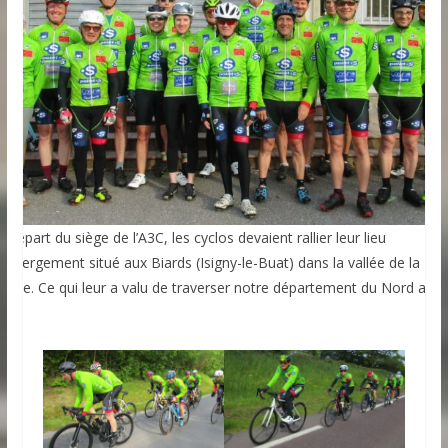
 départ du siège de l’A3C, les cyclos devaient rallier leur lieu
’hébergement situé aux Biards (Isigny-le-Buat) dans la vallée de la
élune. Ce qui leur a valu de traverser notre département du Nord au
ud…