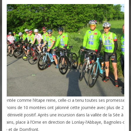
résentée comme l’étape reine, celle-ci a tenu toutes ses promesses.
as moins de 10 montées ont jalonné cette journée avec plus de 2 00
 de dénivelé positif. Après une incursion dans la vallée de la Sée à
rouains, place à l’Orne en direction de Lonlay-l’Abbaye, Bagnoles-de-
’Orne et de Domfront.