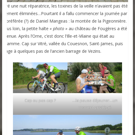
algré une nuit réparatrice, les toxines de la veille n’avaient pas été
otalement éliminées…Pourtant il a fallu commencer la journée par la
ôte préférée (?) de Daniel Mangeas : la montée de la Pigeonnière. 20
 plus loin, la petite halte
« photo »
au château de Fougères a été la
envenue. Après l’Orne, c’est donc l’Ille-et-Vilaine qui était au
rogramme. Cap sur Vitré, vallée du Couesnon, Saint-James, puis
assage à quelques pas de l’ancien barrage de Vezins.
Cap ou pas cap ?
…la pause déjeuner…un
moment privilégié