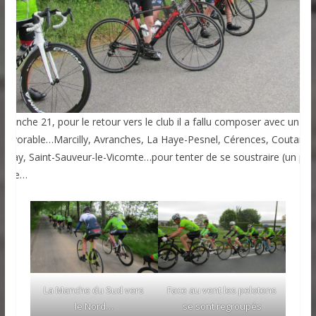
imanche 21, pour le retour vers le club il a fallu composer avec un ve
éfavorable…Marcilly, Avranches, La Haye-Pesnel, Cérences, Coutance
essay, Saint-Sauveur-le-Vicomte…pour tenter de se soustraire (un peu
 Éole…
La Manche du Sud vers
Face au vent les pelotons
le Nord…
se sont regroupés