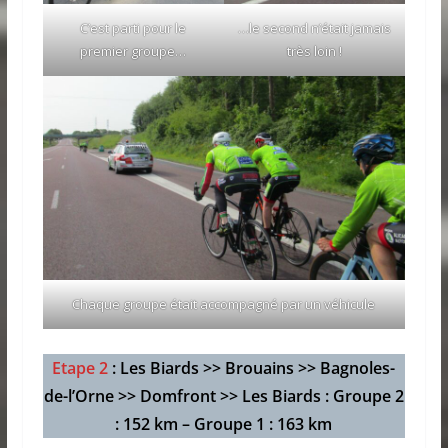
C’est parti pour le
…le second n’était jamais
premier groupe…
très loin !
Chaque groupe était accompagné par un véhicule
Etape 2
: Les Biards >> Brouains >> Bagnoles-
de-l’Orne >> Domfront
>>
Les Biards
: Groupe 2
: 152 km – Groupe 1 : 163 km