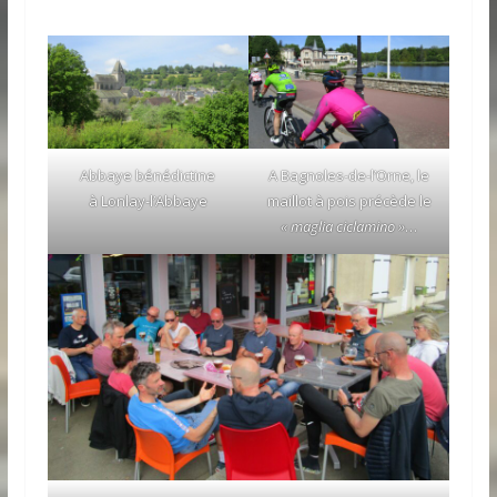
Abbaye bénédictine
A Bagnoles-de-l’Orne, le
à Lonlay-l’Abbaye
maillot à pois précède le
« maglia ciclamino »
…