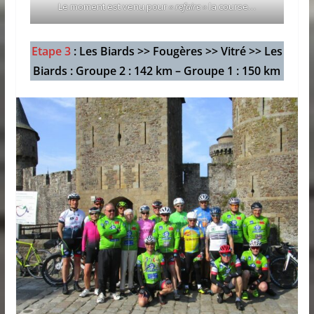
Le moment est venu pour
« refaire »
la course…
Etape 3
: Les Biards >> Fougères >> Vitré >>
Les
Biards
: Groupe 2 : 142 km – Groupe 1 : 150 km